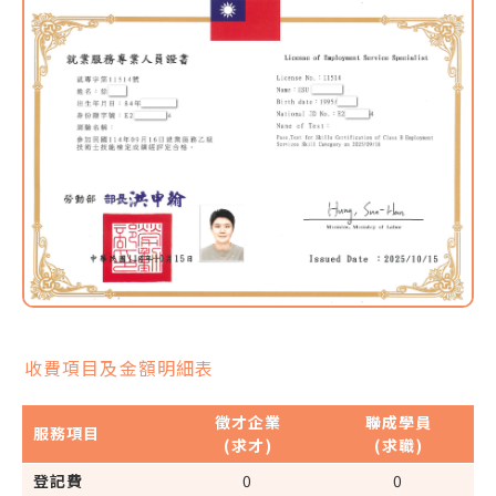
收費項目及金額明細表
徵才企業
聯成學員
服務項目
(求才)
(求職)
登記費
0
0